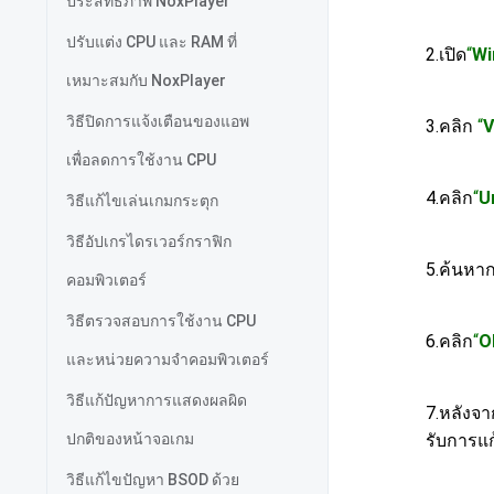
ประสิทธิภาพ NoxPlayer
ปรับแต่ง CPU และ RAM ที่
2.เปิด
“
Wi
เหมาะสมกับ NoxPlayer
วิธีปิดการแจ้งเตือนของแอพ
3.คลิก
“
V
เพื่อลดการใช้งาน CPU
4.คลิก
“
U
วิธีแก้ไขเล่นเกมกระตุก
วิธีอัปเกรไดรเวอร์กราฟิก
5.ค้นหาก
คอมพิวเตอร์
วิธีตรวจสอบการใช้งาน CPU
6.คลิก
“
O
และหน่วยความจำคอมพิวเตอร์
วิธีแก้ปัญหาการแสดงผลผิด
7.หลังจา
ปกติของหน้าจอเกม
รับการแก
วิธีแก้ไขปัญหา BSOD ด้วย