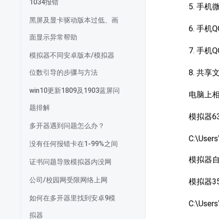
1034报错
5. 手机微
黑屏及显卡驱动版本过低、画
6. 手机Q
面显示异常帮助
7. 手机Q
模拟器不同安卓版本/模拟器
8. 共享
位数引导的步骤与方法
win10更新1809及1903蓝屏问
电脑上
题排解
模拟器6
多开器遇到问题怎么办？
C:\User
没有任何报错卡在1-99%之间
模拟器自带截
证书问题导致模拟器内没网
公司/校园网受限网络上网
模拟器3
如何在多开器里找到安卓9模
C:\User
拟器