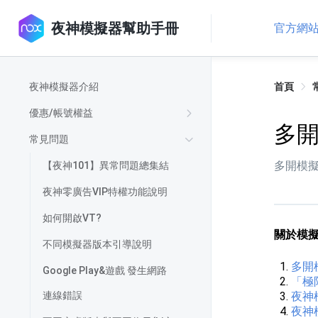
夜神模擬器幫助手冊
官方網
夜神模擬器介紹
首頁
優惠/帳號權益
多
常見問題
多開模
【夜神101】異常問題總集結
夜神零廣告VIP特權功能說明
如何開啟VT?
關於模
不同模擬器版本引導說明
多開
Google Play&遊戲 發生網路
「極
連線錯誤
夜神
夜神