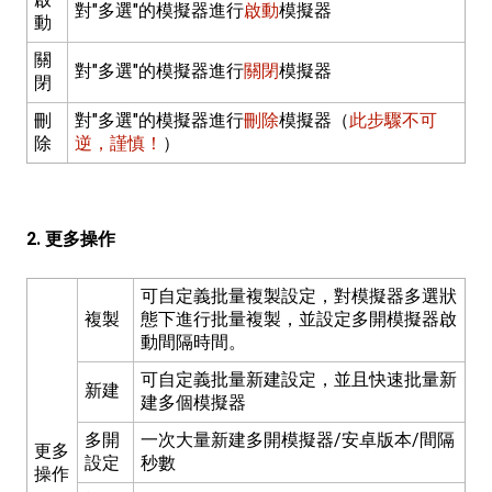
對"多選"的模擬器進行
啟動
模擬器
動
關
對"多選"的模擬器進行
關閉
模擬器
閉
刪
對"多選"的模擬器進行
刪除
模擬器（
此步驟不可
除
逆，謹慎！
）
2. 更多操作
可自定義批量複製設定，對模擬器多選狀
複製
態下進行批量複製，並設定多開模擬器啟
動間隔時間。
可自定義批量新建設定，並且快速批量新
新建
建多個模擬器
多開
一次大量新建多開模擬器/安卓版本/間隔
更多
設定
秒數
操作