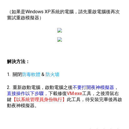
（如果是Windows XP系統的電腦，請先重啟電腦後再次
嘗試重啟模擬器）
解決方法：
1. 關閉
防毒軟體
&
防火墻
2.
重新啟動電腦
，啟動電腦之後
不要打開夜神模擬器
，
直接操作以下步驟，
下載修復
VM.exe
工具，之後滑鼠右
鍵
【以系統管理員身份執行】
此工具，待安裝完畢後再啟
動夜神模擬器。