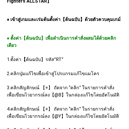
Fighters ALLSTAR】
♦ เข้าสู่เกมและเร่มต้นตั้งค่า【ต้นฉบับ】ด้วยตัวควบคุมเกม์
♦ ตั้งค่า【ต้นฉบับ】เพื่อดำเนินการคำสั่งผสมได้ด้วยคลิก
เดียว
1.ตั้งค่า
【
ต้นฉบับ】รหัส”RT”
2.คลิกปุ่มแก้ไขเพื่อเข้าสู่โปรแกรมแก้ไขแมโคร
3.คลิกสัญลักษณ์ 【+】 ถัดจาก “คลิก” ในรายการคำสั่ง
เพื่อเขียนไวยากรณ์ลง【@B】ในกล่องแก้ไขโดยอัตโนมัติ
4.คลิกสัญลักษณ์ 【+】 ถัดจาก “คลิก” ในรายการคำสั่ง
เพื่อเขียนไวยากรณ์ลง【@Y】ในกล่องแก้ไขโดยอัตโนมัติ