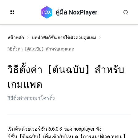
คู่มือ NoxPlayer
หน้าหลัก
บทนำฟังก์ชั่น การใช้ตัวควบคุมเกม
วิธีตั้งค่า【ต้นฉบับ】สำหรับเกมแพด
วิธีตั้งค่า【ต้นฉบับ】สำหรับ
เกมแพด
วิธีตั้งค่าพวกมาโครตั้ง
เริ่มต้นด้วยเวอร์ชัน 6.6.0.3 ของ noxplayer ฟัง
ก์ชั่น【ต้นฉบับ】เพิ่มเข้ากับโหมด【การแมปตัวควบคุม】