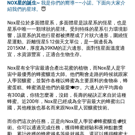
NOX星的誕生~
我是你們的嚮導——小諾。下面向大家介
紹我們的星球。
😇
Nox星位於多面體星系，多面體星是該星系的恆星，也是
星系中唯一一顆球狀的星球。受到特殊的星系引力環境影
響，該星系的其他行星都被擠壓成了片狀六邊形，圍繞恆
星運動。距離恆星5.12個天文單位，是一個邊長為
2015KM，厚度為39KM的正六邊形。面對恆星面溫度適
宜，水資源豐富，正適合生物生存。
Nox星有全宇宙最適合產出花蜜的植物，而Nox星人是宇
宙中最優秀的蜂蜜釀造大師。他們剛會走路的時候就跟家
人學習釀蜜，並製作各種以蜂蜜為主要原料的食物🥞，蜂
蜜蛋糕、蜂蜜酒是他們的最愛🍽️🍺。六邊人的平均壽命
有300歲，你猜怎麼著，沒錯，長壽的秘訣正來自於這種
蜂蜜。近200年，Nox星已經成為全宇宙最大的蜂蜜出口
國，其他種族也慕名而來跟Nox星人習釀蜜技術。
而你們這次的任務，正是向Nox星人學習
🐝
蜂蜜釀造
🐝
技
術。你可以通過完成任務，獲得蜂蜜經驗和夜神點數獎
勵。累計收穫的蜂蜜越多等級就越高，還可以獲得釀蜜大