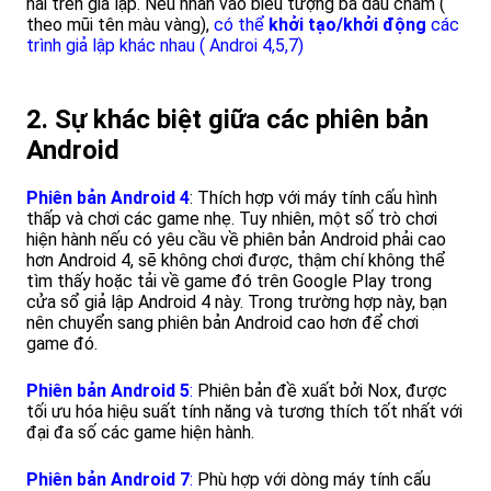
hai trên giả lập. Nếu nhấn vào biểu tượng ba dấu chấm (
theo mũi tên màu vàng),
có thể
khởi tạo/khởi động
các
trình giả lập khác nhau ( Androi 4,5,7)
2. Sự khác biệt giữa các phiên bản
Android
Phiên bản Android 4
: Thích hợp với máy tính cấu hình
thấp và chơi các game nhẹ. Tuy nhiên, một số trò chơi
hiện hành nếu có yêu cầu về phiên bản Android phải cao
hơn Android 4, sẽ không chơi được, thậm chí không thể
tìm thấy hoặc tải về game đó trên Google Play trong
cửa sổ giả lập Android 4 này. Trong trường hợp này, bạn
nên chuyển sang phiên bản Android cao hơn để chơi
game đó.
Phiên bản Android 5
:
Phiên bản đề xuất bởi Nox, được
tối ưu hóa hiệu suất tính năng và tương thích tốt nhất với
đại đa số các game hiện hành.
Phiên bản Android 7
:
Phù hợp với dòng máy tính cấu