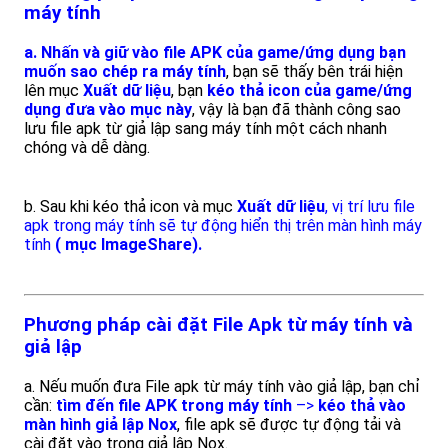
máy tính
a. Nhấn và giữ vào file APK của game/ứng dụng bạn
muốn sao chép ra máy tính
, bạn sẽ thấy bên trái hiện
lên mục
Xuất dữ liệu
, bạn
kéo thả icon của game/ứng
dụng đưa vào mục này
, vậy là bạn đã thành công sao
lưu file apk từ giả lập sang máy tính một cách nhanh
chóng và dễ dàng.
b. Sau khi kéo thả icon và mục
Xuất dữ liệu
, vị trí lưu file
apk trong máy tính sẽ tự động hiển thị trên màn hình máy
tính
( mục ImageShare).
Phương pháp cài đặt File Apk từ máy tính và
giả lập
a. Nếu muốn đưa File apk từ máy tính vào giả lập, bạn chỉ
cần:
tìm đến file APK trong máy tính
–>
kéo thả vào
màn hình giả lập Nox
, file apk sẽ được tự động tải và
cài đặt vào trong giả lập Nox.