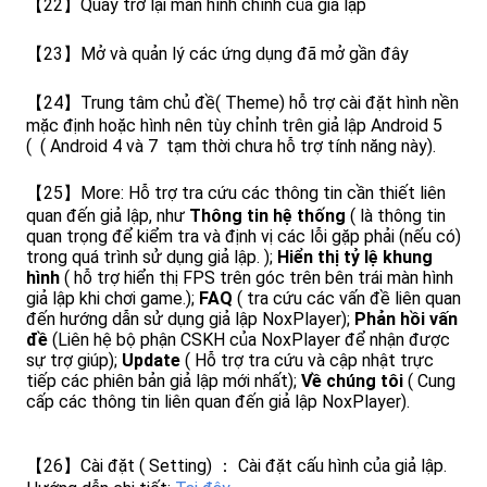
【22】Quay trở lại màn hình chính của giả lập
【23】Mở và quản lý các ứng dụng đã mở gần đây
【24】Trung tâm chủ đề( Theme) hỗ trợ cài đặt hình nền
mặc định hoặc hình nên tùy chỉnh trên giả lập Android 5
( ( Android 4 và 7 tạm thời chưa hỗ trợ tính năng này).
【25】More: Hỗ trợ tra cứu các thông tin cần thiết liên
quan đến giả lập, như
Thông tin hệ thống
( là thông tin
quan trọng để kiểm tra và định vị các lỗi gặp phải (nếu có)
trong quá trình sử dụng giả lập. );
Hiển thị tỷ lệ khung
hình
( hỗ trợ hiển thị FPS trên góc trên bên trái màn hình
giả lập khi chơi game.);
FAQ
( tra cứu các vấn đề liên quan
đến hướng dẫn sử dụng giả lập NoxPlayer);
Phản hồi vấn
đề
(Liên hệ bộ phận CSKH của NoxPlayer để nhận được
sự trợ giúp);
Update
( Hỗ trợ tra cứu và cập nhật trực
tiếp các phiên bản giả lập mới nhất);
Về chúng tôi
( Cung
cấp các thông tin liên quan đến giả lập NoxPlayer).
【26】Cài đặt ( Setting) ： Cài đặt cấu hình của giả lập.