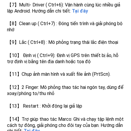
【7】Multi- Driver ( Ctrl+6): Vận hành cùng lúc nhiều giả
lập Android. Hướng dẫn chi tiết:
Tại đây
【8】Clean up ( Ctrl+7) : Đóng tiến trình và giải phóng bộ
nhớ
【9】Lắc ( Ctrl+8) : Mô phỏng trạng thái lắc điện thoại
【10】 Định vị ( Ctrl+9): Định vị GPS trên thiết bị ảo, hỗ
trợ định vị bằng tên địa danh hoặc tọa độ
【11】Chụp ảnh màn hình và xuất file ảnh (PrtScn).
【12】2 Finger: Mô phỏng thao tác hai ngón tay, dùng để
xoay/phóng to/thu nhỏ
【13】 Restart : Khởi động lại giả lập
【14】Trợ giúp thao tác Marco: Ghi và chạy tập lệnh một
cách tự đông, giải phóng cho đôi tay của bạn. Hướng dẫn
chi tiết:
Tại đây